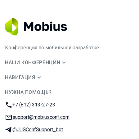
Конференция по мобильной разработке
НАШИ КОНФЕРЕНЦИИ
НАВИГАЦИЯ
НУЖНА ПОМОЩЬ?
JUG Ru Group
Телефон:
+7 (812) 313-27-23
E-mail:
support@mobiusconf.com
Телеграм:
@JUGConfSupport_bot