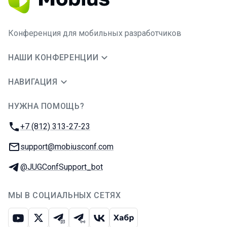
Конференция для мобильных разработчиков
НАШИ КОНФЕРЕНЦИИ
НАВИГАЦИЯ
НУЖНА ПОМОЩЬ?
JUG Ru Group
Телефон:
+7 (812) 313-27-23
E-mail:
support@mobiusconf.com
Телеграм:
@JUGConfSupport_bot
МЫ В СОЦИАЛЬНЫХ СЕТЯХ
Ютуб
Икс
Телеграм-чат
Телеграм-канал
ВКонтакте
Хабр