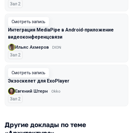
Зал 2
Смотреть запись
Интеграция MediaPipe в Android-приложение
видеоконференцсвязи
Ильяс Ахмеров
DION
Зал 2
Смотреть запись
Экзоскелет для ExoPlayer
Евгений Штерн
Okko
Зал 2
Другие доклады по теме
«Архитектура»