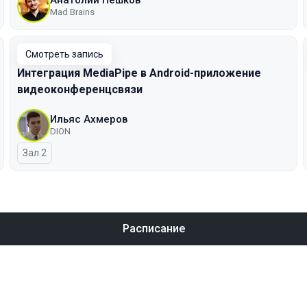
Анатолий Пешков
Mad Brains
Смотреть запись
Интеграция MediaPipe в Android-приложение
видеоконференцсвязи
Ильяс Ахмеров
DION
Зал 2
Расписание