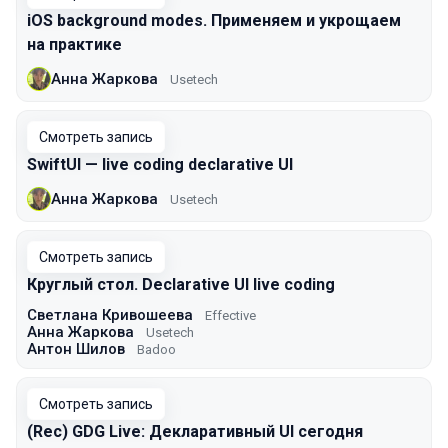
iOS background modes. Применяем и укрощаем
на практике
Анна Жаркова
Usetech
Смотреть запись
SwiftUI — live coding declarative UI
Анна Жаркова
Usetech
Смотреть запись
Круглый стол. Declarative UI live coding
Светлана Кривошеева
Effective
Анна Жаркова
Usetech
Антон Шилов
Badoo
Смотреть запись
(Rec) GDG Live: Декларативный UI сегодня