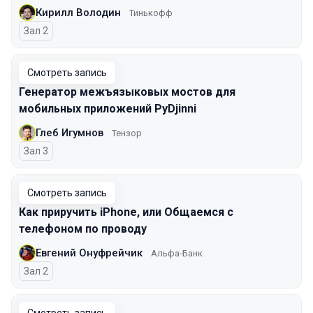
Кирилл Володин
Тинькофф
Зал 2
Смотреть запись
Генератор межъязыковых мостов для
мобильных приложений PyDjinni
Глеб Игумнов
Тензор
Зал 3
Смотреть запись
Как приручить iPhone, или Общаемся с
телефоном по проводу
Евгений Онуфрейчик
Альфа-Банк
Зал 2