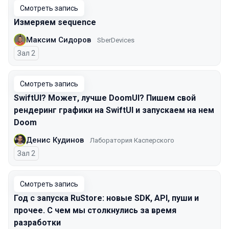
Смотреть запись
Измеряем sequence
Максим Сидоров
SberDevices
Зал 2
Смотреть запись
SwiftUI? Может, лучше DoomUI? Пишем свой
рендеринг графики на SwiftUI и запускаем на нем
Doom
Денис Кудинов
Лаборатория Касперского
Зал 2
Смотреть запись
Год с запуска RuStore: новые SDK, API, пуши и
прочее. С чем мы столкнулись за время
разработки