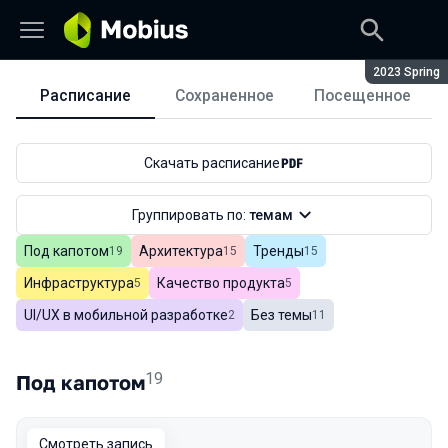
Сезон:
2023 Spring
Расписание
Сохраненное
Посещенное
Расписание
Скачать расписание
Группировать по:
темам
Под капотом
Архитектура
Тренды
Всего
19
Всего
15
Всего
15
Инфраструктура
Качество продукта
Всего
5
Всего
5
UI/UX в мобильной разработке
Без темы
Всего
2
Всего
11
19
Под капотом
Смотреть запись