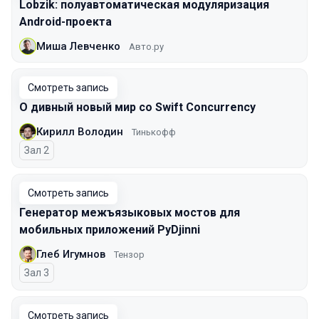
Lobzik: полуавтоматическая модуляризация
Android-проекта
Миша Левченко
Авто.ру
Смотреть запись
О дивный новый мир со Swift Concurrency
Кирилл Володин
Тинькофф
Зал 2
Смотреть запись
Генератор межъязыковых мостов для
мобильных приложений PyDjinni
Глеб Игумнов
Тензор
Зал 3
Смотреть запись