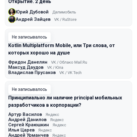
Открытие. 2 день
Юрий Дубовой
Делимобиль
Андрей Зайцев
VK / RuStore
Не записывалось
Kotlin Multiplatform Mobile, или Три слова, от
которых хорошо на душе
Фридон Данелян
VK / Облако Mail.Ru
Максуд Даудов
VK / Юла
Владислав Прусаков
VK / VK Tech
Не записывалось
Принципиально ли наличие principal мобильных
разработчиков в корпорации?
Артур Василов
Яндекс
Андрей Данилов
Яндекс
Сергей Краюшкин
Яндекс
Илья Царев
Яндекс
Андрей Урманчев
Яндекс