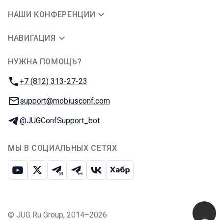
НАШИ КОНФЕРЕНЦИИ
НАВИГАЦИЯ
НУЖНА ПОМОЩЬ?
JUG Ru Group
Телефон:
+7 (812) 313-27-23
E-mail:
support@mobiusconf.com
Телеграм:
@JUGConfSupport_bot
МЫ В СОЦИАЛЬНЫХ СЕТЯХ
Ютуб
Икс
Телеграм-чат
Телеграм-канал
ВКонтакте
Хабр
©
JUG Ru Group
,
2014–2026