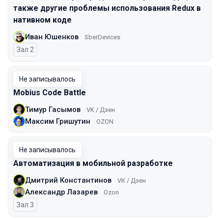
также другие проблемы использования Redux в
нативном коде
Иван Юшенков
SberDevices
Зал 2
Не записывалось
Mоbius Code Battle
Тимур Гасымов
VK / Дзен
Максим Гришутин
OZON
Не записывалось
Автоматизация в мобильной разработке
Дмитрий Константинов
VK / Дзен
Александр Лазарев
Ozon
Зал 3