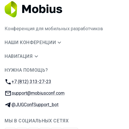
Конференция для мобильных разработчиков
НАШИ КОНФЕРЕНЦИИ
НАВИГАЦИЯ
НУЖНА ПОМОЩЬ?
JUG Ru Group
Телефон:
+7 (812) 313-27-23
E-mail:
support@mobiusconf.com
Телеграм:
@JUGConfSupport_bot
МЫ В СОЦИАЛЬНЫХ СЕТЯХ