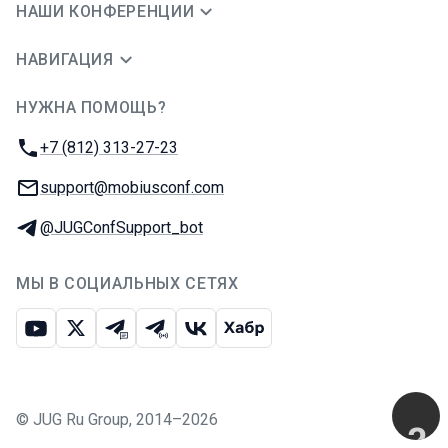
НАШИ КОНФЕРЕНЦИИ
НАВИГАЦИЯ
НУЖНА ПОМОЩЬ?
JUG Ru Group
Телефон:
+7 (812) 313-27-23
E-mail:
support@mobiusconf.com
Телеграм:
@JUGConfSupport_bot
МЫ В СОЦИАЛЬНЫХ СЕТЯХ
Ютуб
Икс
Телеграм-чат
Телеграм-канал
ВКонтакте
Хабр
©
JUG Ru Group
,
2014–2026