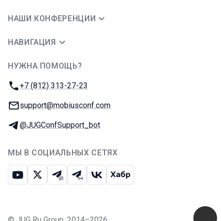
НАШИ КОНФЕРЕНЦИИ
НАВИГАЦИЯ
НУЖНА ПОМОЩЬ?
JUG Ru Group
Телефон:
+7 (812) 313-27-23
E-mail:
support@mobiusconf.com
Телеграм:
@JUGConfSupport_bot
МЫ В СОЦИАЛЬНЫХ СЕТЯХ
Ютуб
Икс
Телеграм-чат
Телеграм-канал
ВКонтакте
Хабр
©
JUG Ru Group
,
2014–2026