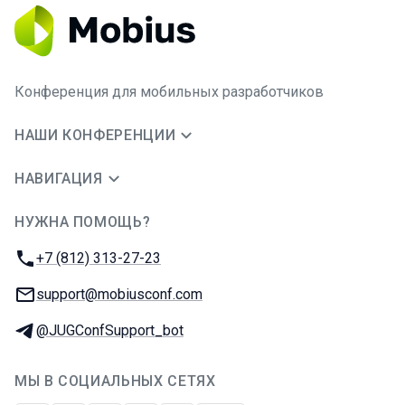
Конференция для мобильных разработчиков
НАШИ КОНФЕРЕНЦИИ
НАВИГАЦИЯ
НУЖНА ПОМОЩЬ?
JUG Ru Group
Телефон:
+7 (812) 313-27-23
E-mail:
support@mobiusconf.com
Телеграм:
@JUGConfSupport_bot
МЫ В СОЦИАЛЬНЫХ СЕТЯХ