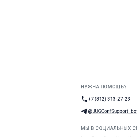
НУЖНА ПОМОЩЬ?
JUG Ru Group
Телефон:
+7 (812) 313-27-23
Телеграм:
@JUGConfSupport_bo
МЫ В СОЦИАЛЬНЫХ С