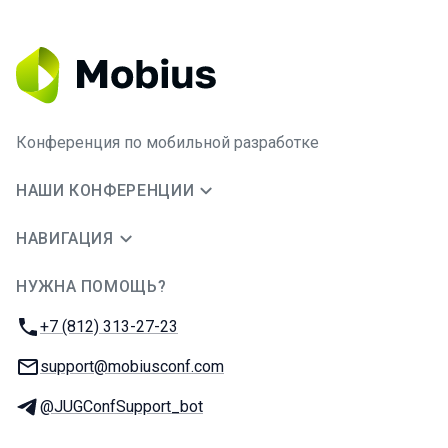
Конференция по мобильной разработке
НАШИ КОНФЕРЕНЦИИ
НАВИГАЦИЯ
НУЖНА ПОМОЩЬ?
JUG Ru Group
Телефон:
+7 (812) 313-27-23
E-mail:
support@mobiusconf.com
Телеграм:
@JUGConfSupport_bot