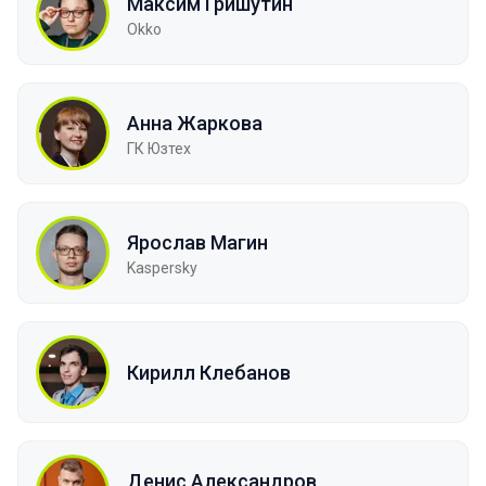
Максим Гришутин
Okko
Анна Жаркова
ГК Юзтех
Ярослав Магин
Kaspersky
Кирилл Клебанов
Денис Александров