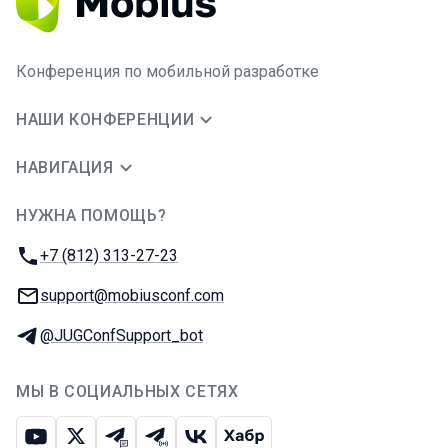
Конференция по мобильной разработке
НАШИ КОНФЕРЕНЦИИ
НАВИГАЦИЯ
НУЖНА ПОМОЩЬ?
JUG Ru Group
Телефон:
+7 (812) 313-27-23
E-mail:
support@mobiusconf.com
Телеграм:
@JUGConfSupport_bot
МЫ В СОЦИАЛЬНЫХ СЕТЯХ
Ютуб
Икс
Телеграм-чат
Телеграм-канал
ВКонтакте
Хабр