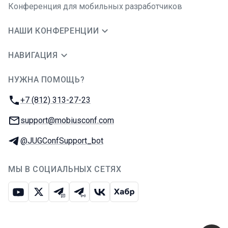
Конференция для мобильных разработчиков
НАШИ КОНФЕРЕНЦИИ
НАВИГАЦИЯ
НУЖНА ПОМОЩЬ?
JUG Ru Group
Телефон:
+7 (812) 313-27-23
E-mail:
support@mobiusconf.com
Телеграм:
@JUGConfSupport_bot
МЫ В СОЦИАЛЬНЫХ СЕТЯХ
Ютуб
Икс
Телеграм-чат
Телеграм-канал
ВКонтакте
Хабр