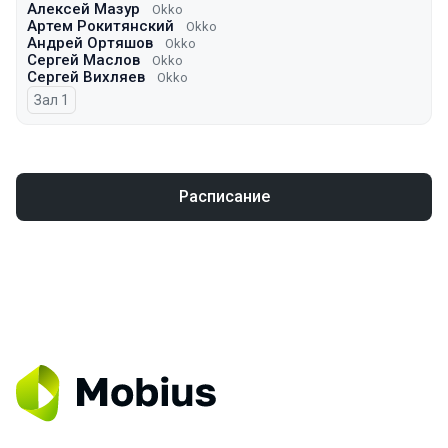
Алексей Мазур
Okko
Артем Рокитянский
Okko
Андрей Ортяшов
Okko
Сергей Маслов
Okko
Сергей Вихляев
Оkko
Зал 1
Расписание