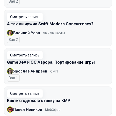
Зал 2
Смотреть запись
А так ли нужна Swift Modern Concurrency?
Василий Усов
VK / VK Карты
Зал 2
Смотреть запись
GameDev и ОС Аврора. Портирование игры
Ярослав Андреев
ОМП
Зал 1
Смотреть запись
Как мы сделали ставку на KMP
Павел Новиков
МойОфис