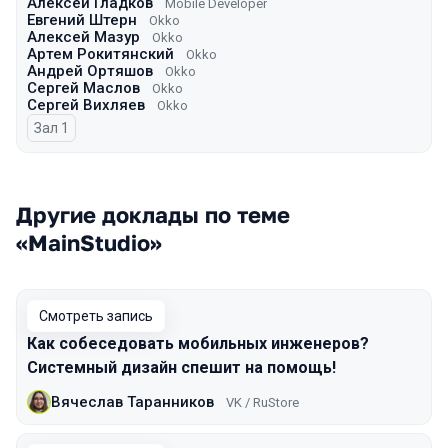
Алексей Гладков
Mobile Developer
Евгений Штерн
Okko
Алексей Мазур
Okko
Артем Рокитянский
Okko
Андрей Ортяшов
Okko
Сергей Маслов
Okko
Сергей Вихляев
Оkko
Зал 1
Другие доклады по теме
«MainStudio»
Смотреть запись
Как собеседовать мобильных инженеров?
Системный дизайн спешит на помощь!
Вячеслав Таранников
VK / RuStore