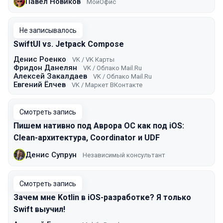
Павел Новиков
МойОфис
Не записывалось
SwiftUI vs. Jetpack Compose
Денис Роенко
VK / VK Карты
Фридон Данелян
VK / Облако Mail.Ru
Алексей Закалдаев
VK / Облако Mail.Ru
Евгений Ёлчев
VK / Маркет ВКонтакте
Смотреть запись
Пишем нативно под Аврора ОС как под iOS:
Clean-архитектура, Coordinator и UDF
Денис Супрун
Независимый консультант
Смотреть запись
Зачем мне Kotlin в iOS-разработке? Я только
Swift выучил!