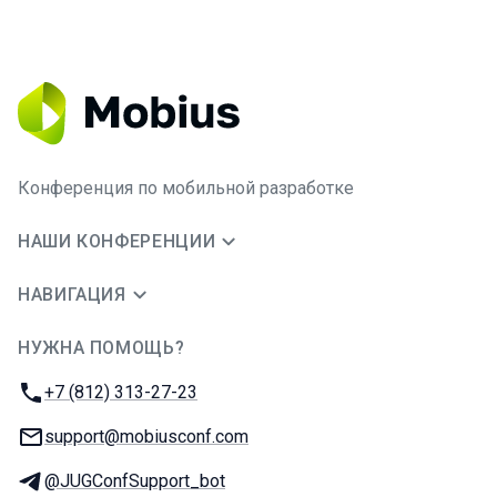
Конференция по мобильной разработке
НАШИ КОНФЕРЕНЦИИ
НАВИГАЦИЯ
НУЖНА ПОМОЩЬ?
JUG Ru Group
Телефон:
+7 (812) 313-27-23
E-mail:
support@mobiusconf.com
Телеграм:
@JUGConfSupport_bot