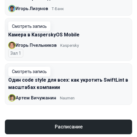
Игорь Лизунов
Т-Банк
Смотреть запись
Камера в KasperskyOS Mobile
Игорь Пчельников
Kaspersky
Зал 1
Смотреть запись
Один code style для всех: как укротить SwiftLint в
масштабах компании
Артем Вичужанин
Naumen
Расписание