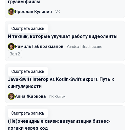
грузим файлы
Ярослав Кулинич
VK
Смотреть запись
N техник, которые улучшат работу видеоленты
Рамиль Габдрахманов
Yandex Infrastructure
Зал 2
Смотреть запись
Java-Swift interop vs Kotlin-Swift export. Путь к
сингулярности
Анна Жаркова
ГК Юзтех
Смотреть запись
(Не)очевидные связи: визуализация бизнес-
логики через код