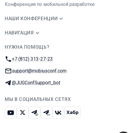
Конференция по мобильной разработке
НАШИ КОНФЕРЕНЦИИ
НАВИГАЦИЯ
НУЖНА ПОМОЩЬ?
JUG Ru Group
Телефон:
+7 (812) 313-27-23
E-mail:
support@mobiusconf.com
Телеграм:
@JUGConfSupport_bot
МЫ В СОЦИАЛЬНЫХ СЕТЯХ
Ютуб
Икс
Телеграм-чат
Телеграм-канал
ВКонтакте
Хабр