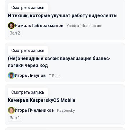
Смотреть запись
N техник, которые улучшат работу видеоленты
Рамиль Габдрахманов
Yandex Infrastructure
Зал 2
Смотреть запись
(Не)очевидные связи: визуализация бизнес-
логики через код
Игорь Лизунов
Т-Банк
Смотреть запись
Камера в KasperskyOS Mobile
Игорь Пчельников
Kaspersky
Зал 1