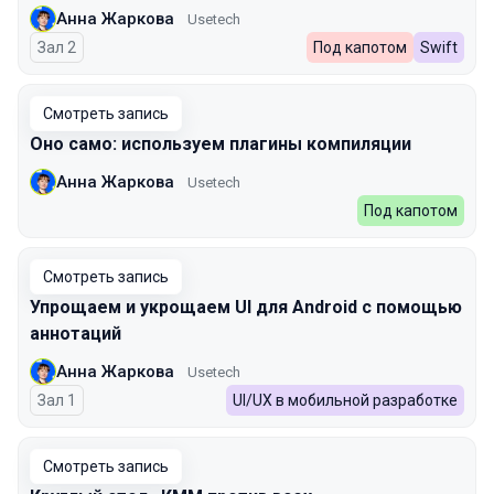
Анна Жаркова
Usetech
Зал 2
Под капотом
Swift
Смотреть запись
Оно само: используем плагины компиляции
Анна Жаркова
Usetech
Под капотом
Смотреть запись
Упрощаем и укрощаем UI для Android с помощью
аннотаций
Анна Жаркова
Usetech
Зал 1
UI/UX в мобильной разработке
Смотреть запись