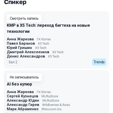
Спикер
Выступления в сезоне 2025 Autumn
Смотреть запись
KMP в X5 Tech: переход бигтеха на новые
технологии
Анна Жаркова
ГК Юзтех
Павел Баранов
X5 Tech
Юрий Гришин
X5 Tech
Дмитрий Алексеенков
X5 Tech
Денис Александров
X5 Tech
Зал 2
Trends
Не записывалось
AI без купюр
Анна Жаркова
ГК Юзтех
Сергей Кузнецов
VK/RuStore
Александр Юдин
VK/RuStore
Александр Гирев
Wildberries & Russ
Марк Абраменко
Rhinocorn Inc.