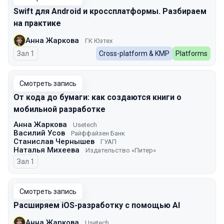
Swift для Android и кроссплатформы. Разбираем
на практике
Анна Жаркова
ГК Юзтех
Зал 1
Cross-platform & KMP
Platforms
Смотреть запись
От кода до бумаги: как создаются книги о
мобильной разработке
Анна Жаркова
Usetech
Василий Усов
Райффайзен Банк
Станислав Чернышев
ГУАП
Наталья Михеева
Издательство «Питер»
Зал 1
Смотреть запись
Расширяем iOS-разработку с помощью AI
Анна Жаркова
Usetech