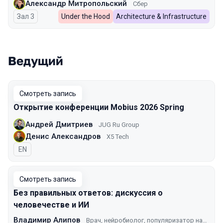
Александр Митропольский
Сбер
Зал 3
Under the Hood
Architecture & Infrastructure
Ведущий
Смотреть запись
Открытие конференции Mobius 2026 Spring
Андрей Дмитриев
JUG Ru Group
Денис Александров
X5 Tech
На английском языке
EN
Смотреть запись
Без правильных ответов: дискуссия о
человечестве и ИИ
Владимир Алипов
Врач, нейробиолог, популяризатор науки, преподаватель УЦ имени Н. П. Бехтеревой