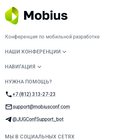
Конференция по мобильной разработке
НАШИ КОНФЕРЕНЦИИ
НАВИГАЦИЯ
НУЖНА ПОМОЩЬ?
JUG Ru Group
Телефон:
+7 (812) 313-27-23
E-mail:
support@mobiusconf.com
Телеграм:
@JUGConfSupport_bot
МЫ В СОЦИАЛЬНЫХ СЕТЯХ