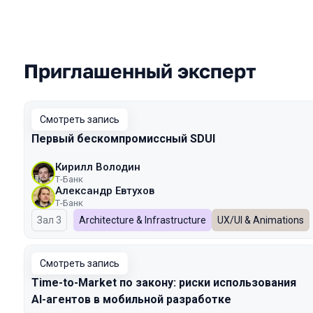
Приглашенный эксперт
Выступления в сезоне 2026 Spring
Смотреть запись
Первый бескомпромиссный SDUI
Кирилл Володин
Т-Банк
Александр Евтухов
Т-Банк
Зал 3
Architecture & Infrastructure
UX/UI & Animations
Смотреть запись
Time-to-Market по закону: риски использования
AI-агентов в мобильной разработке