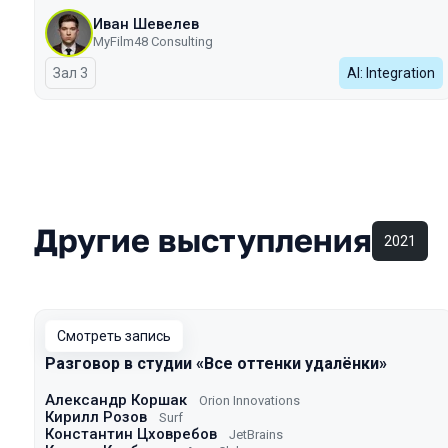
Иван Шевелев
MyFilm48 Consulting
Зал 3
AI: Integration
Другие выступления
2021
Смотреть запись
Разговор в студии «Все оттенки удалёнки»
Александр Коршак
Orion Innovations
Кирилл Розов
Surf
Константин Цховребов
JetBrains