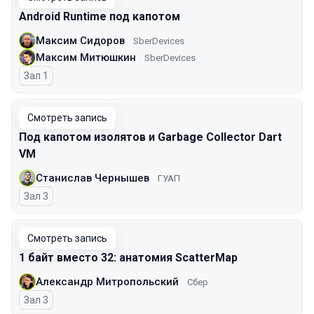
Android Runtime под капотом
Максим Сидоров
SberDevices
Максим Митюшкин
SberDevices
Зал 1
Смотреть запись
Под капотом изолятов и Garbage Collector Dart
VM
Станислав Чернышев
ГУАП
Зал 3
Смотреть запись
1 байт вместо 32: анатомия ScatterMap
Александр Митропольский
Сбер
Зал 3