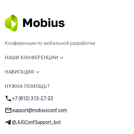
Конференция по мобильной разработке
НАШИ КОНФЕРЕНЦИИ
НАВИГАЦИЯ
НУЖНА ПОМОЩЬ?
JUG Ru Group
Телефон:
+7 (812) 313-27-23
E-mail:
support@mobiusconf.com
Телеграм:
@JUGConfSupport_bot