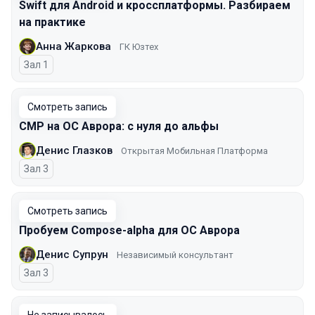
Swift для Android и кроссплатформы. Разбираем
на практике
Анна Жаркова
ГК Юзтех
Зал 1
Смотреть запись
CMP на ОС Аврора: с нуля до альфы
Денис Глазков
Открытая Мобильная Платформа
Зал 3
Смотреть запись
Пробуем Сompose-alpha для ОС Аврора
Денис Супрун
Независимый консультант
Зал 3