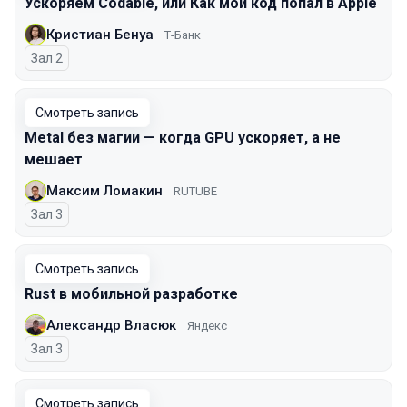
Ускоряем Codable, или Как мой код попал в Apple
Кристиан Бенуа
Т-Банк
Зал 2
Смотреть запись
Metal без магии — когда GPU ускоряет, а не
мешает
Максим Ломакин
RUTUBE
Зал 3
Смотреть запись
Rust в мобильной разработке
Александр Власюк
Яндекс
Зал 3
Смотреть запись