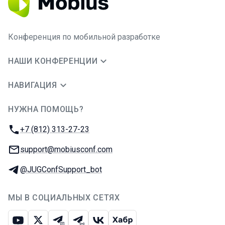
Конференция по мобильной разработке
НАШИ КОНФЕРЕНЦИИ
НАВИГАЦИЯ
НУЖНА ПОМОЩЬ?
JUG Ru Group
Телефон:
+7 (812) 313-27-23
E-mail:
support@mobiusconf.com
Телеграм:
@JUGConfSupport_bot
МЫ В СОЦИАЛЬНЫХ СЕТЯХ