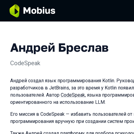
Андрей Бреслав
CodeSpeak
Андрей создал язык программирования Kotlin. Руково
разработчиков в JetBrains, за это время у Kotlin появ
пользователей. Автор
CodeSpeak
, языка программиро
ориентированного на использование LLM.
Его миссия в CodeSpeak — избавить пользователей от
программирования вручную при создании систем прои
Также Андрей создал платформу для подбора психолог