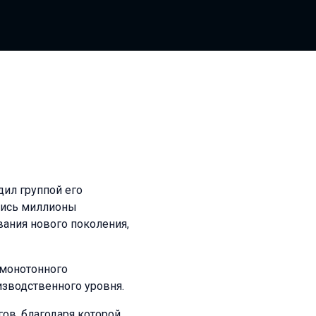
дил группой его
ились миллионы
вания нового поколения,
 монотонного
зводственного уровня.
ов, благодаря которой