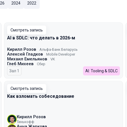
26
2024
2022
Смотреть запись
AI в SDLC: что делать в 2026-м
Кирилл Розов
Альфа-Банк Беларусь
Алексей Гладков
Mobile Developer
Михаил Емельянов
VK
Глеб Михеев
Сбер
Зал 1
AI: Tooling & SDLC
Смотреть запись
Как взломать собеседование
Кирилл Розов
Тинькофф
Анна Жаркова