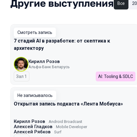
Другие выступления
Все
20
Смотреть запись
7 стадий AI в разработке: от скептика к
архитектору
Кирилл Розов
Альфа-Банк Беларусь
Зал 1
AI: Tooling & SDLC
Не записывалось
Открытая запись подкаста «Лента Мобиуса»
Кирилл Розов
Android Broadcast
Алексей Гладков
Mobile Developer
Алексей Рябков
Surf