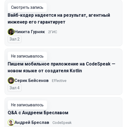
Смотреть запись
Вайб-кодер надеется на результат, агентный
инженер его гарантирует
Никита Гурняк
2ГИС
Зал 2
Не записывалось
Пишем мобильное приложение на CodeSpeak —
новом языке от создателя Kotlin
Серик Бейсенов
Effective
Зал 4
Не записывалось
Q&A с Андреем Бреславом
Андрей Бреслав
CodeSpeak