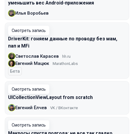
уменьшить вес Android-приложения
Илья Воробьев
Смотреть запись
DriverKit: гоняем данные по проводу без мам,
пап и MFi
Светослав Карасев
hh.ru
Евгений Мацюк
MarathonLabs
Бета
Смотреть запись
UICollectionViewLayout from scratch
Евгений Ёлчев
VK / ВКонтакте
Смотреть запись
Макросы спустя полгода: не все так гладко