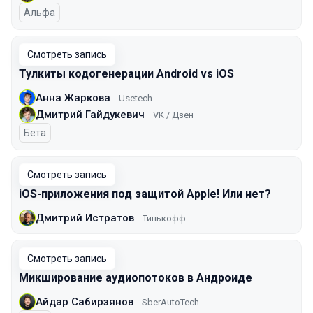
Альфа
Смотреть запись
Тулкиты кодогенерации Android vs iOS
Анна Жаркова
Usetech
Дмитрий Гайдукевич
VK / Дзен
Бета
Смотреть запись
iOS-приложения под защитой Apple! Или нет?
Дмитрий Истратов
Тинькофф
Смотреть запись
Микширование аудиопотоков в Андроиде
Айдар Сабирзянов
SberAutoTech