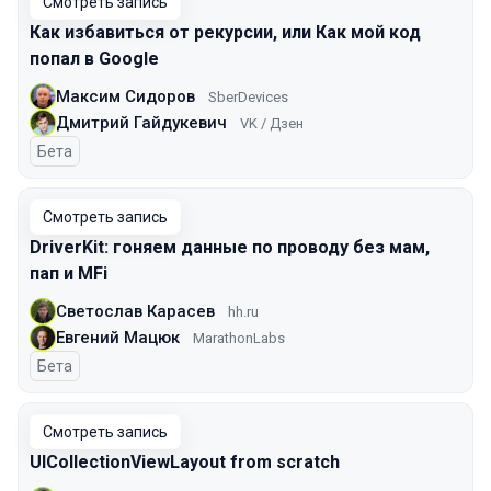
Смотреть запись
Как избавиться от рекурсии, или Как мой код
попал в Google
Максим Сидоров
SberDevices
Дмитрий Гайдукевич
VK / Дзен
Бета
Смотреть запись
DriverKit: гоняем данные по проводу без мам,
пап и MFi
Светослав Карасев
hh.ru
Евгений Мацюк
MarathonLabs
Бета
Смотреть запись
UICollectionViewLayout from scratch