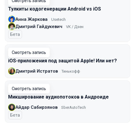
Смотреть запись
Тулкиты кодогенерации Android vs iOS
Анна Жаркова
Usetech
Дмитрий Гайдукевич
VK / Дзен
Бета
Смотреть запись
iOS-приложения под защитой Apple! Или нет?
Дмитрий Истратов
Тинькофф
Смотреть запись
Микширование аудиопотоков в Андроиде
Айдар Сабирзянов
SberAutoTech
Бета