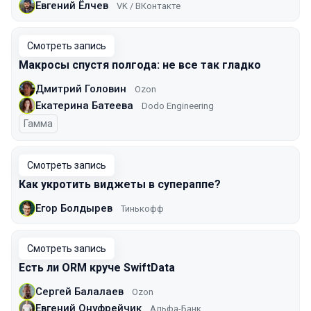
Евгений Ёлчев
VK / ВКонтакте
Смотреть запись
Макросы спустя полгода: не все так гладко
Дмитрий Головин
Ozon
Екатерина Батеева
Dodo Engineering
Гамма
Смотреть запись
Как укротить виджеты в супераппе?
Егор Болдырев
Тинькофф
Смотреть запись
Есть ли ORM круче SwiftData
Сергей Балалаев
Ozon
Евгений Онуфрейчик
Альфа-Банк