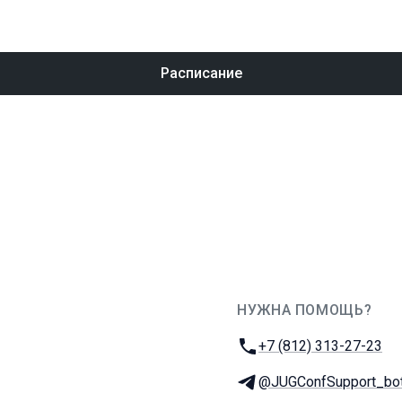
Расписание
НУЖНА ПОМОЩЬ?
JUG Ru Group
Телефон:
+7 (812) 313-27-23
Телеграм:
@JUGConfSupport_bo