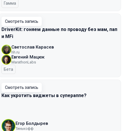
Гамма
Смотреть запись
DriverKit: гоняем данные по проводу без мам, пап
и MFi
Светослав Карасев
hh.ru
Евгений Мацюк
MarathonLabs
Бета
Смотреть запись
Как укротить виджеты в супераппе?
Егор Болдырев
Тинькофф