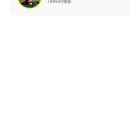
Тинькофф