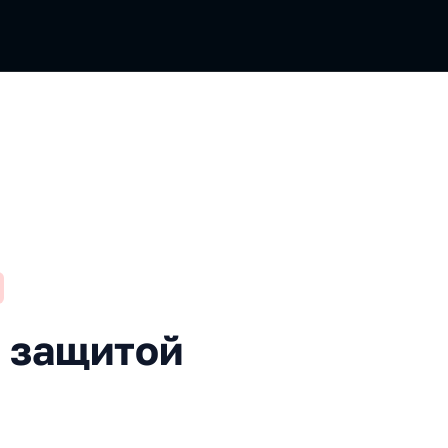
той Apple! Или нет?
 защитой