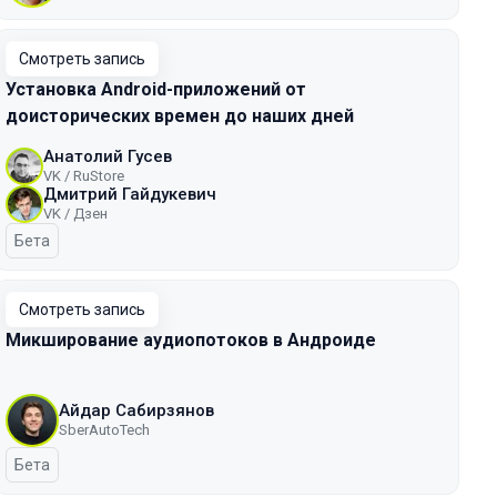
Смотреть запись
Установка Android-приложений от
доисторических времен до наших дней
Анатолий Гусев
VK / RuStore
Дмитрий Гайдукевич
VK / Дзен
Бета
Смотреть запись
Микширование аудиопотоков в Андроиде
Айдар Сабирзянов
SberAutoTech
Бета