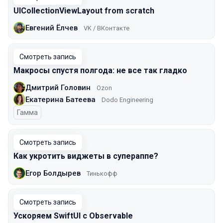
UICollectionViewLayout from scratch
Евгений Ёлчев
VK / ВКонтакте
Смотреть запись
Макросы спустя полгода: не все так гладко
Дмитрий Головин
Ozon
Екатерина Батеева
Dodo Engineering
Гамма
Смотреть запись
Как укротить виджеты в супераппе?
Егор Болдырев
Тинькофф
Смотреть запись
Ускоряем SwiftUI с Observable