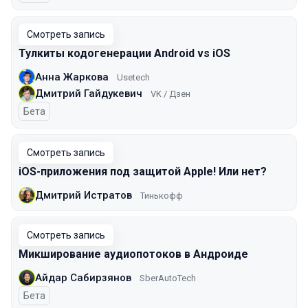
Смотреть запись
Тулкиты кодогенерации Android vs iOS
Анна Жаркова
Usetech
Дмитрий Гайдукевич
VK / Дзен
Бета
Смотреть запись
iOS-приложения под защитой Apple! Или нет?
Дмитрий Истратов
Тинькофф
Смотреть запись
Микширование аудиопотоков в Андроиде
Айдар Сабирзянов
SberAutoTech
Бета