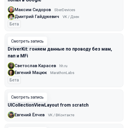
Максим Сидоров
SberDevices
Дмитрий Гайдукевич
VK / Дзен
Бета
Смотреть запись
DriverKit: гоняем данные по проводу без мам,
пап и MFi
Светослав Карасев
hh.ru
Евгений Мацюк
MarathonLabs
Бета
Смотреть запись
UICollectionViewLayout from scratch
Евгений Ёлчев
VK / ВКонтакте