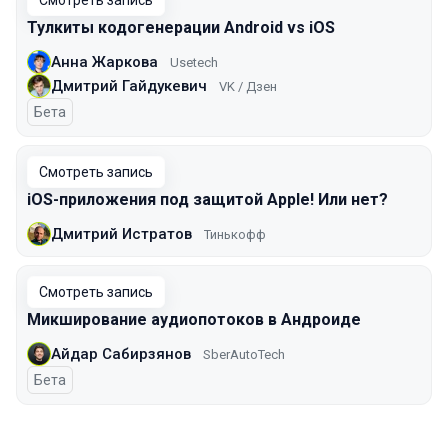
Смотреть запись
Тулкиты кодогенерации Android vs iOS
Анна Жаркова
Usetech
Дмитрий Гайдукевич
VK / Дзен
Бета
Смотреть запись
iOS-приложения под защитой Apple! Или нет?
Дмитрий Истратов
Тинькофф
Смотреть запись
Микширование аудиопотоков в Андроиде
Айдар Сабирзянов
SberAutoTech
Бета