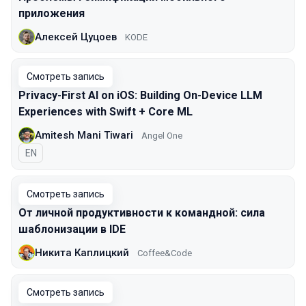
приложения
Алексей Цуцоев
KODE
Смотреть запись
Privacy-First AI on iOS: Building On-Device LLM
Experiences with Swift + Core ML
Amitesh Mani Tiwari
Angel One
На английском языке
EN
Смотреть запись
От личной продуктивности к командной: сила
шаблонизации в IDE
Никита Каплицкий
Coffee&Code
Смотреть запись