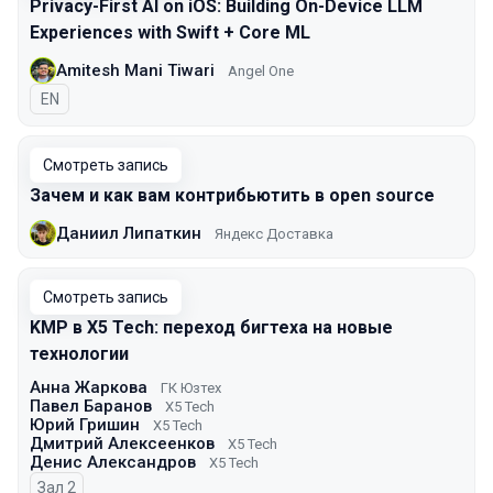
Privacy-First AI on iOS: Building On-Device LLM
Experiences with Swift + Core ML
Amitesh Mani Tiwari
Angel One
На английском языке
EN
Смотреть запись
Зачем и как вам контрибьютить в open source
Даниил Липаткин
Яндекс Доставка
Смотреть запись
KMP в X5 Tech: переход бигтеха на новые
технологии
Анна Жаркова
ГК Юзтех
Павел Баранов
X5 Tech
Юрий Гришин
X5 Tech
Дмитрий Алексеенков
X5 Tech
Денис Александров
X5 Tech
Зал 2