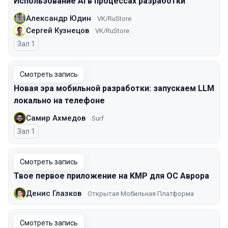
Использование AI в процессах разработки
Александр Юдин
VK/RuStore
Сергей Кузнецов
VK/RuStore
Зал 1
Смотреть запись
Новая эра мобильной разработки: запускаем LLM
локально на телефоне
Самир Ахмедов
Surf
Зал 1
Смотреть запись
Твое первое приложение на KMP для ОС Аврора
Денис Глазков
Открытая Мобильная Платформа
Смотреть запись