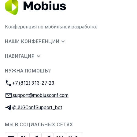
Конференция по мобильной разработке
НАШИ КОНФЕРЕНЦИИ
НАВИГАЦИЯ
НУЖНА ПОМОЩЬ?
JUG Ru Group
Телефон:
+7 (812) 313-27-23
E-mail:
support@mobiusconf.com
Телеграм:
@JUGConfSupport_bot
МЫ В СОЦИАЛЬНЫХ СЕТЯХ