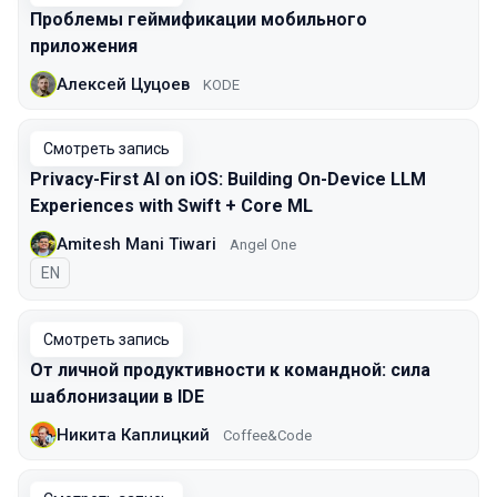
Проблемы геймификации мобильного
приложения
Алексей Цуцоев
KODE
Смотреть запись
Privacy-First AI on iOS: Building On-Device LLM
Experiences with Swift + Core ML
Amitesh Mani Tiwari
Angel One
На английском языке
EN
Смотреть запись
От личной продуктивности к командной: сила
шаблонизации в IDE
Никита Каплицкий
Coffee&Code