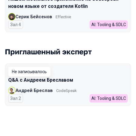
новом языке от создателя Kotlin
Серик Бейсенов
Effective
Зал 4
AI: Tooling & SDLC
Приглашенный эксперт
Не записывалось
Q&A с Андреем Бреславом
Андрей Бреслав
CodeSpeak
Зал 2
AI: Tooling & SDLC