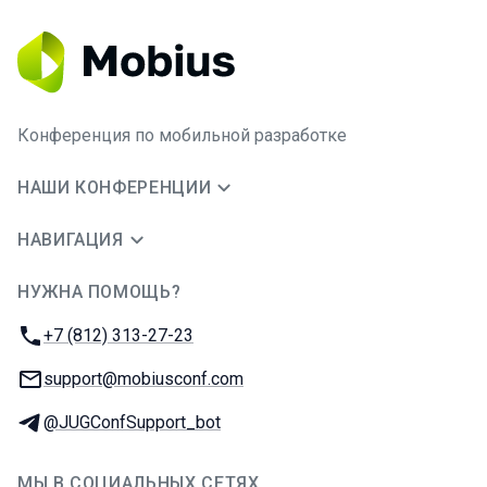
Конференция по мобильной разработке
НАШИ КОНФЕРЕНЦИИ
НАВИГАЦИЯ
НУЖНА ПОМОЩЬ?
JUG Ru Group
Телефон:
+7 (812) 313-27-23
E-mail:
support@mobiusconf.com
Телеграм:
@JUGConfSupport_bot
МЫ В СОЦИАЛЬНЫХ СЕТЯХ