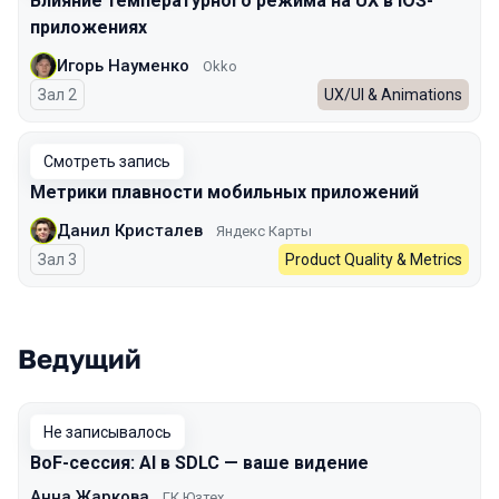
Влияние температурного режима на UX в iOS-
приложениях
Игорь Науменко
Okko
Зал 2
UX/UI & Animations
Смотреть запись
Метрики плавности мобильных приложений
Данил Кристалев
Яндекс Карты
Зал 3
Product Quality & Metrics
Ведущий
Не записывалось
BоF-сессия: AI в SDLC — ваше видение
Анна Жаркова
ГК Юзтех