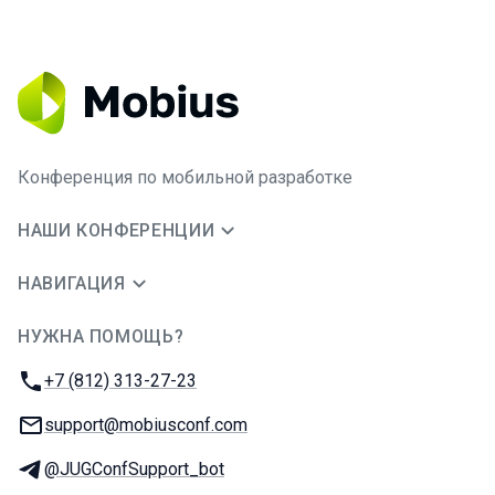
Конференция по мобильной разработке
НАШИ КОНФЕРЕНЦИИ
НАВИГАЦИЯ
НУЖНА ПОМОЩЬ?
JUG Ru Group
Телефон:
+7 (812) 313-27-23
E-mail:
support@mobiusconf.com
Телеграм:
@JUGConfSupport_bot