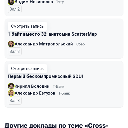
Вадим Некипелов
Туту
Зал 2
Смотреть запись
1 байт вместо 32: анатомия ScatterMap
Александр Митропольский
Сбер
Зал 3
Смотреть запись
Первый бескомпромиссный SDUI
Кирилл Володин
Т-Банк
Александр Евтухов
Т-Банк
Зал 3
Другие доклады по теме «Cross-