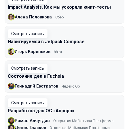
Impact Analysis. Как мы ускоряли юнит-тесты
Алёна Половкова
Сбер
Смотреть запись
Навигируемся в Jetpack Compose
Игорь Кареньков
hh.ru
Смотреть запись
Состояние дел в Fuchsia
Геннадий Евстратов
Яндекс Go
Смотреть запись
Разработка для ОС «Аврора»
Роман Аляутдин
Открытая Мобильная Платформа
Денис Глазков
Открытая Мобильная Платформа