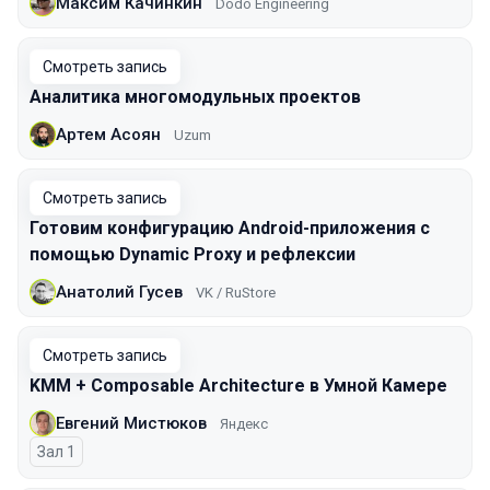
Максим Качинкин
Dodo Engineering
Смотреть запись
Аналитика многомодульных проектов
Артем Асоян
Uzum
Смотреть запись
Готовим конфигурацию Android-приложения с
помощью Dynamic Proxy и рефлексии
Анатолий Гусев
VK / RuStore
Смотреть запись
KMM + Composable Architecture в Умной Камере
Евгений Мистюков
Яндекс
Зал 1