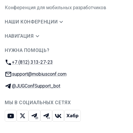
Конференция для мобильных разработчиков
НАШИ КОНФЕРЕНЦИИ
НАВИГАЦИЯ
НУЖНА ПОМОЩЬ?
JUG Ru Group
Телефон:
+7 (812) 313-27-23
E-mail:
support@mobiusconf.com
Телеграм:
@JUGConfSupport_bot
МЫ В СОЦИАЛЬНЫХ СЕТЯХ
Ютуб
Икс
Телеграм-чат
Телеграм-канал
ВКонтакте
Хабр