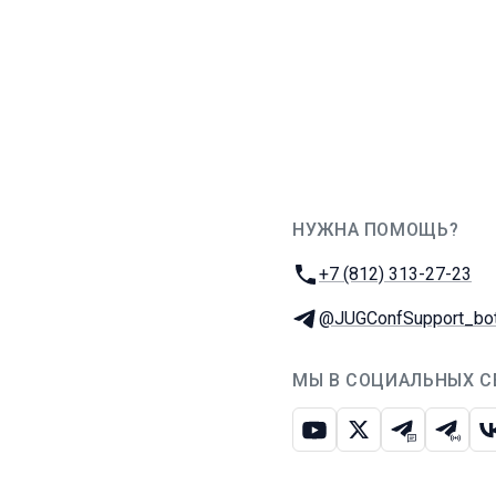
НУЖНА ПОМОЩЬ?
JUG Ru Group
Телефон:
+7 (812) 313-27-23
Телеграм:
@JUGConfSupport_bo
МЫ В СОЦИАЛЬНЫХ С
Ютуб
Икс
Телеграм-
Телег