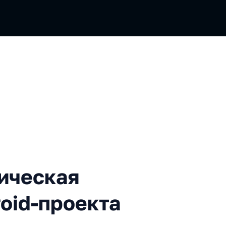
кая модуляризация Android
тическая
oid-проекта