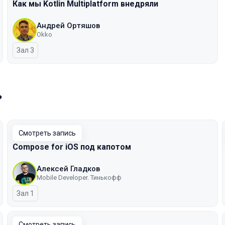
Как мы Kotlin Multiplatform внедряли
Андрей Ортяшов
Okko
Зал 3
»
Смотреть запись
Compose for iOS под капотом
Алексей Гладков
Mobile Developer. Тинькофф
Зал 1
Смотреть запись