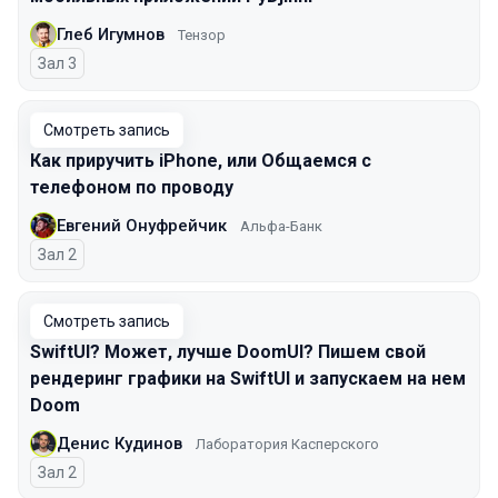
Глеб Игумнов
Тензор
Зал 3
Смотреть запись
Как приручить iPhone, или Общаемся с
телефоном по проводу
Евгений Онуфрейчик
Альфа-Банк
Зал 2
Смотреть запись
SwiftUI? Может, лучше DoomUI? Пишем свой
рендеринг графики на SwiftUI и запускаем на нем
Doom
Денис Кудинов
Лаборатория Касперского
Зал 2