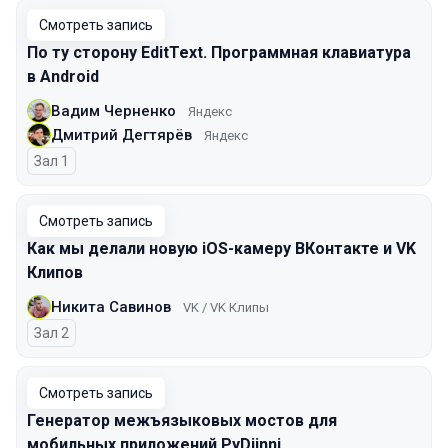
Смотреть запись
По ту сторону EditText. Программная клавиатура
в Android
Вадим Черненко
Яндекс
Дмитрий Дегтярёв
Яндекс
Зал 1
Смотреть запись
Как мы делали новую iOS-камеру ВКонтакте и VK
Клипов
Никита Савинов
VK / VK Клипы
Зал 2
Смотреть запись
Генератор межъязыковых мостов для
мобильных приложений PyDjinni