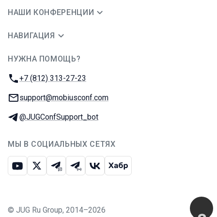
НАШИ КОНФЕРЕНЦИИ
НАВИГАЦИЯ
НУЖНА ПОМОЩЬ?
JUG Ru Group
Телефон:
+7 (812) 313-27-23
E-mail:
support@mobiusconf.com
Телеграм:
@JUGConfSupport_bot
МЫ В СОЦИАЛЬНЫХ СЕТЯХ
Ютуб
Икс
Телеграм-чат
Телеграм-канал
ВКонтакте
Хабр
©
JUG Ru Group
,
2014–2026