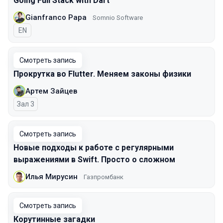
Going Full Stack with Dart
Gianfranco Papa
Somnio Software
На английском языке
EN
Смотреть запись
Прокрутка во Flutter. Меняем законы физики
Артем Зайцев
Зал 3
Смотреть запись
Новые подходы к работе с регулярными
выражениями в Swift. Просто о сложном
Илья Мирусин
Газпромбанк
Смотреть запись
Корутинные загадки