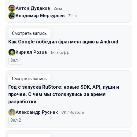
Антон Дудаков
Ziina
Владимир Меркурьев
Ziina
Смотреть запись
Как Google победил фрагментацию в Android
Кирилл Розов
Тинькофф
Зал 1
Смотреть запись
Год с запуска RuStore: новые SDK, API, пуши и
прочее. С чем мы столкнулись за время
разработки
Александр Руснак
VK / RuStore
Зал 2