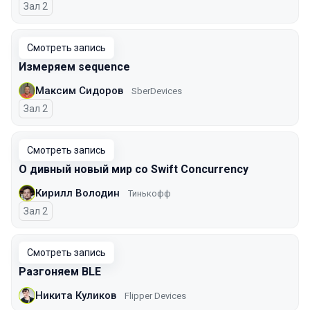
Зал 2
Смотреть запись
Измеряем sequence
Максим Сидоров
SberDevices
Зал 2
Смотреть запись
О дивный новый мир со Swift Concurrency
Кирилл Володин
Тинькофф
Зал 2
Смотреть запись
Разгоняем BLE
Никита Куликов
Flipper Devices