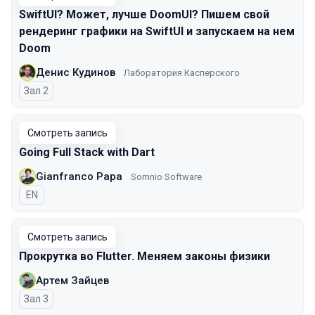
SwiftUI? Может, лучше DoomUI? Пишем свой
рендеринг графики на SwiftUI и запускаем на нем
Doom
Денис Кудинов
Лаборатория Касперского
Зал 2
Смотреть запись
Going Full Stack with Dart
Gianfranco Papa
Somnio Software
На английском языке
EN
Смотреть запись
Прокрутка во Flutter. Меняем законы физики
Артем Зайцев
Зал 3