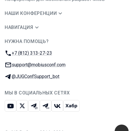
НАШИ КОНФЕРЕНЦИИ
НАВИГАЦИЯ
НУЖНА ПОМОЩЬ?
JUG Ru Group
Телефон:
+7 (812) 313-27-23
E-mail:
support@mobiusconf.com
Телеграм:
@JUGConfSupport_bot
МЫ В СОЦИАЛЬНЫХ СЕТЯХ
Ютуб
Икс
Телеграм-чат
Телеграм-канал
ВКонтакте
Хабр