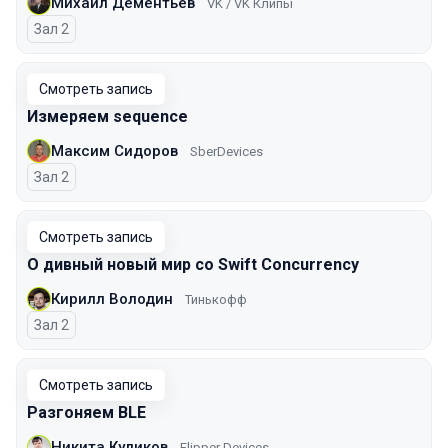
Михаил Дементьев
VK / VK Клипы
Зал 2
Смотреть запись
Измеряем sequence
Максим Сидоров
SberDevices
Зал 2
Смотреть запись
О дивный новый мир со Swift Concurrency
Кирилл Володин
Тинькофф
Зал 2
Смотреть запись
Разгоняем BLE
Никита Куликов
Flipper Devices