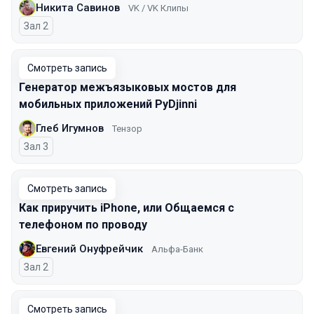
Никита Савинов
VK / VK Клипы
Зал 2
Смотреть запись
Генератор межъязыковых мостов для
мобильных приложений PyDjinni
Глеб Игумнов
Тензор
Зал 3
Смотреть запись
Как приручить iPhone, или Общаемся с
телефоном по проводу
Евгений Онуфрейчик
Альфа-Банк
Зал 2
Смотреть запись