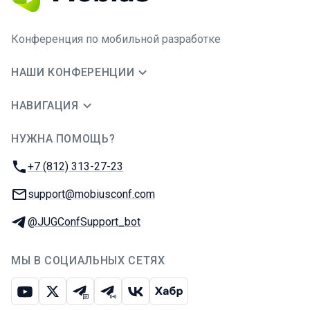
Конференция по мобильной разработке
НАШИ КОНФЕРЕНЦИИ
НАВИГАЦИЯ
НУЖНА ПОМОЩЬ?
JUG Ru Group
Телефон:
+7 (812) 313-27-23
E-mail:
support@mobiusconf.com
Телеграм:
@JUGConfSupport_bot
МЫ В СОЦИАЛЬНЫХ СЕТЯХ
Ютуб
Икс
Телеграм-чат
Телеграм-канал
ВКонтакте
Хабр