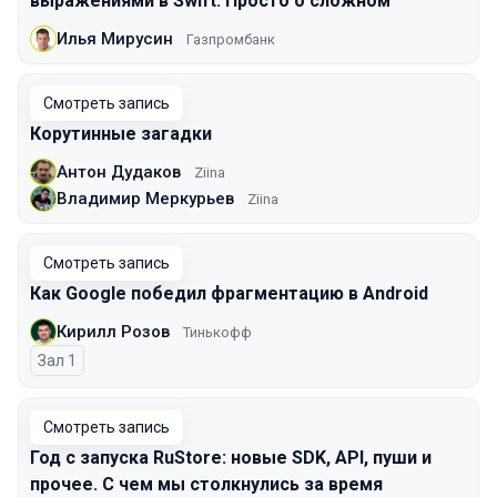
выражениями в Swift. Просто о сложном
Илья Мирусин
Газпромбанк
Смотреть запись
Корутинные загадки
Антон Дудаков
Ziina
Владимир Меркурьев
Ziina
Смотреть запись
Как Google победил фрагментацию в Android
Кирилл Розов
Тинькофф
Зал 1
Смотреть запись
Год с запуска RuStore: новые SDK, API, пуши и
прочее. С чем мы столкнулись за время