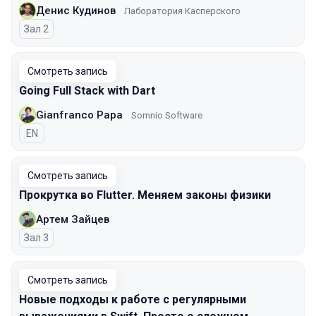
Денис Кудинов
Лаборатория Касперского
Зал 2
Смотреть запись
Going Full Stack with Dart
Gianfranco Papa
Somnio Software
На английском языке
EN
Смотреть запись
Прокрутка во Flutter. Меняем законы физики
Артем Зайцев
Зал 3
Смотреть запись
Новые подходы к работе с регулярными