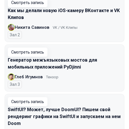
Смотреть запись
Как мы делали новую iOS-камеру ВКонтакте и VK
Клипов
Никита Савинов
VK / VK Клипы
Зал 2
Смотреть запись
Генератор межъязыковых мостов для
мобильных приложений PyDjinni
Глеб Игумнов
Тензор
Зал 3
Смотреть запись
SwiftUI? Может, лучше DoomUI? Пишем свой
рендеринг графики на SwiftUI и запускаем на нем
Doom