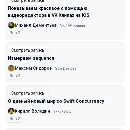
Смотреть запись
Показываем красивое с помощью
видеоредактора в VK Клипах на iOS
Михаил Дементьев
VK / VK Клипы
Зал 2
Смотреть запись
Измеряем sequence
Максим Сидоров
SberDevices
Зал 2
Смотреть запись
О дивный новый мир со Swift Concurrency
Кирилл Володин
Тинькофф
Зал 2