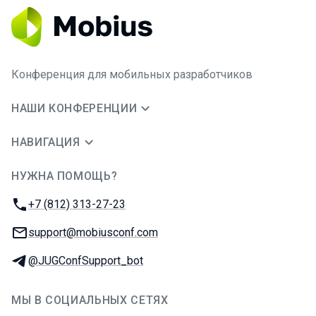
Конференция для мобильных разработчиков
НАШИ КОНФЕРЕНЦИИ
НАВИГАЦИЯ
НУЖНА ПОМОЩЬ?
JUG Ru Group
Телефон:
+7 (812) 313-27-23
E-mail:
support@mobiusconf.com
Телеграм:
@JUGConfSupport_bot
МЫ В СОЦИАЛЬНЫХ СЕТЯХ