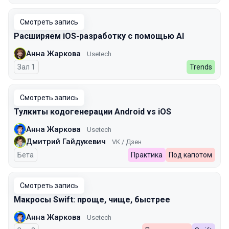
Смотреть запись
Расширяем iOS-разработку с помощью AI
Анна Жаркова
Usetech
Зал 1
Trends
Смотреть запись
Тулкиты кодогенерации Android vs iOS
Анна Жаркова
Usetech
Дмитрий Гайдукевич
VK / Дзен
Бета
Практика
Под капотом
Смотреть запись
Макросы Swift: проще, чище, быстрее
Анна Жаркова
Usetech