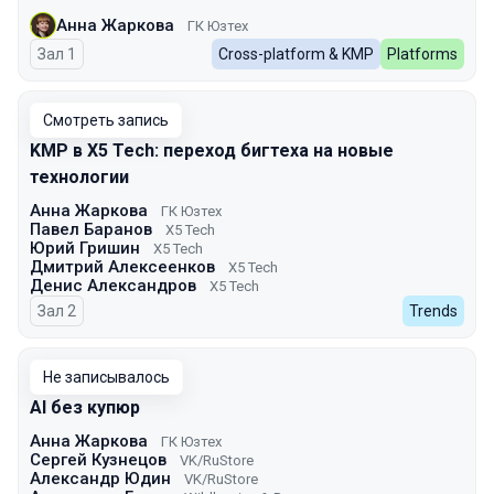
Анна Жаркова
ГК Юзтех
Зал 1
Cross-platform & KMP
Platforms
Смотреть запись
KMP в X5 Tech: переход бигтеха на новые
технологии
Анна Жаркова
ГК Юзтех
Павел Баранов
X5 Tech
Юрий Гришин
X5 Tech
Дмитрий Алексеенков
X5 Tech
Денис Александров
X5 Tech
Зал 2
Trends
Не записывалось
AI без купюр
Анна Жаркова
ГК Юзтех
Сергей Кузнецов
VK/RuStore
Александр Юдин
VK/RuStore