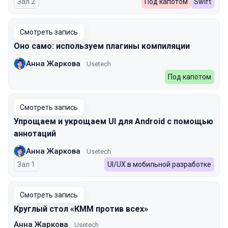
Зал 2
Под капотом
Swift
Смотреть запись
Оно само: используем плагины компиляции
Анна Жаркова
Usetech
Под капотом
Смотреть запись
Упрощаем и укрощаем UI для Android с помощью
аннотаций
Анна Жаркова
Usetech
Зал 1
UI/UX в мобильной разработке
Смотреть запись
Круглый стол «КММ против всех»
Анна Жаркова
Usetech