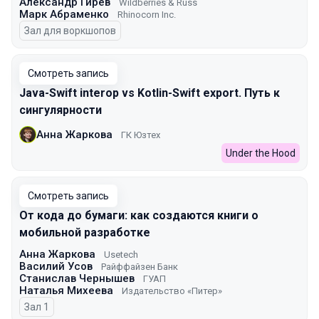
Александр Гирев
Wildberries & Russ
Марк Абраменко
Rhinocorn Inc.
Зал для воркшопов
Смотреть запись
Java-Swift interop vs Kotlin-Swift export. Путь к
сингулярности
Анна Жаркова
ГК Юзтех
Under the Hood
Смотреть запись
От кода до бумаги: как создаются книги о
мобильной разработке
Анна Жаркова
Usetech
Василий Усов
Райффайзен Банк
Станислав Чернышев
ГУАП
Наталья Михеева
Издательство «Питер»
Зал 1