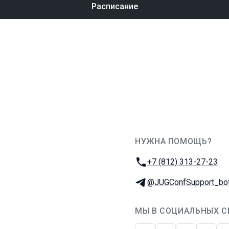
Расписание
НУЖНА ПОМОЩЬ?
JUG Ru Group
Телефон:
+7 (812) 313-27-23
Телеграм:
@JUGConfSupport_bo
МЫ В СОЦИАЛЬНЫХ С