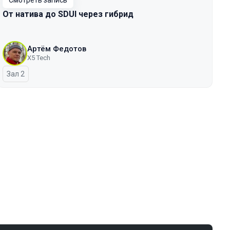
Смотреть запись
От натива до SDUI через гибрид
Артём Федотов
X5 Tech
Зал 2