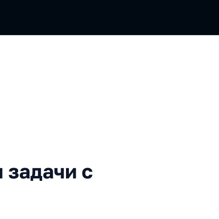
ачи с умом
м задачи с