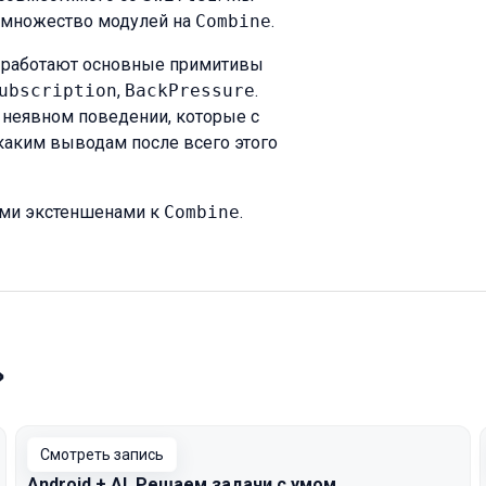
и множество модулей на
Combine
.
е работают основные примитивы
ubscription
,
BackPressure
.
 и неявном поведении, которые с
 каким выводам после всего этого
ыми экстеншенами к
Combine
.
»
Смотреть запись
Android + AI. Решаем задачи с умом