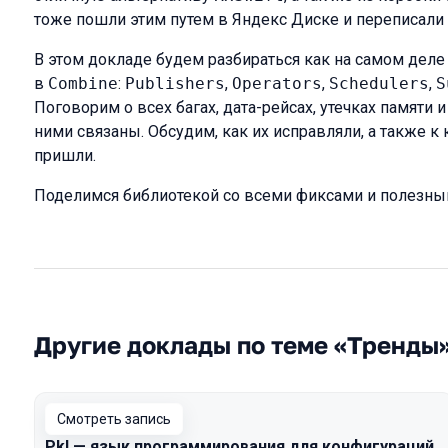
тоже пошли этим путем в Яндекс Диске и переписал
В этом докладе будем разбираться как на самом дел
в
Combine
:
Publishers
,
Operators
,
Schedulers
,
S
Поговорим о всех багах, дата-рейсах, утечках памяти
ними связаны. Обсудим, как их исправляли, а также к
пришли.
Поделимся библиотекой со всеми фиксами и полезн
Другие доклады по теме «Тренды
Смотреть запись
Pkl — язык программирования для конфигураций