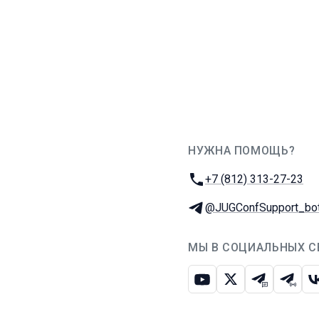
НУЖНА ПОМОЩЬ?
JUG Ru Group
Телефон:
+7 (812) 313-27-23
Телеграм:
@JUGConfSupport_bo
МЫ В СОЦИАЛЬНЫХ С
Ютуб
Икс
Телеграм-
Телег