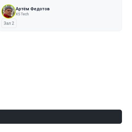
Артём Федотов
X5 Tech
Зал 2