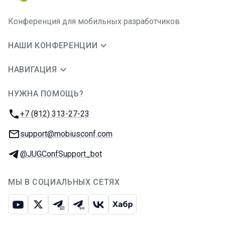
Конференция для мобильных разработчиков
НАШИ КОНФЕРЕНЦИИ
НАВИГАЦИЯ
НУЖНА ПОМОЩЬ?
JUG Ru Group
Телефон:
+7 (812) 313-27-23
E-mail:
support@mobiusconf.com
Телеграм:
@JUGConfSupport_bot
МЫ В СОЦИАЛЬНЫХ СЕТЯХ
Ютуб
Икс
Телеграм-чат
Телеграм-канал
ВКонтакте
Хабр