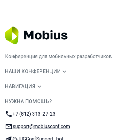
Конференция для мобильных разработчиков
НАШИ КОНФЕРЕНЦИИ
НАВИГАЦИЯ
НУЖНА ПОМОЩЬ?
JUG Ru Group
Телефон:
+7 (812) 313-27-23
E-mail:
support@mobiusconf.com
Телеграм:
@JUGConfSupport_bot