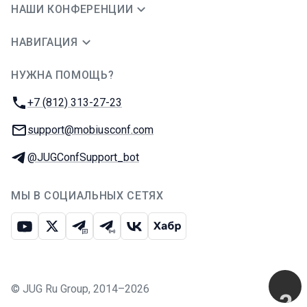
НАШИ КОНФЕРЕНЦИИ
НАВИГАЦИЯ
НУЖНА ПОМОЩЬ?
JUG Ru Group
Телефон:
+7 (812) 313-27-23
E-mail:
support@mobiusconf.com
Телеграм:
@JUGConfSupport_bot
МЫ В СОЦИАЛЬНЫХ СЕТЯХ
Ютуб
Икс
Телеграм-чат
Телеграм-канал
ВКонтакте
Хабр
©
JUG Ru Group
,
2014–2026