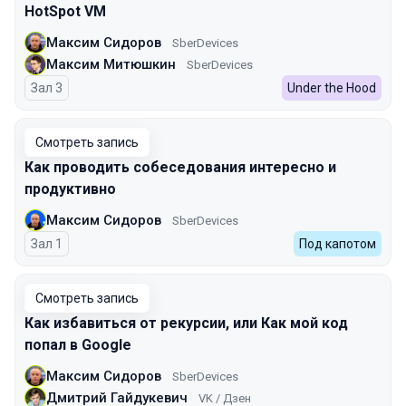
HotSpot VM
Максим Сидоров
SberDevices
Максим Митюшкин
SberDevices
Зал 3
Under the Hood
Смотреть запись
Как проводить собеседования интересно и
продуктивно
Максим Сидоров
SberDevices
Зал 1
Под капотом
Смотреть запись
Как избавиться от рекурсии, или Как мой код
попал в Google
Максим Сидоров
SberDevices
Дмитрий Гайдукевич
VK / Дзен